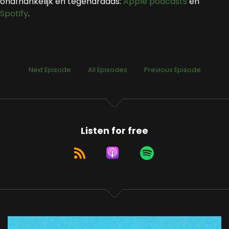
onafhankelijk en tegendraads:
Apple podcasts
en
Spotify
.
Next Episode
All Episodes
Previous Episode
Listen for free